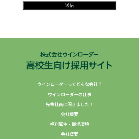
ことがあります。
(2)提供する個人情報の項目
氏名、メールアドレス、会社名、部署・役職名、電話番号、
お問合せ内容等のフォームにご記入いただいた情報(お問合
せ後にご本人から通知を受ける等により、当社が知り得た変
更情報を含みます)
(3)提供の手段又は方法
電話による連絡、書類の送付、電子的若しくは電磁的な方法
等
ウインローダーってどんな会社？
(4)提供先
ウインローダーの仕事
当社関係会社
先輩社員に聞きました！
(5)第三者への提供停止
会社概要
お客様は個人情報の第三者提供の停止を求めることができま
福利厚生・職場環境
す。
会社概要